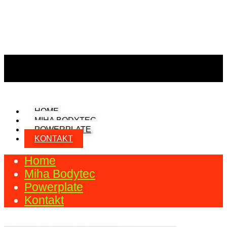
HOME
MIHA BODYTEC
POWERPLATE
KONTAKT
Home
Miha Bodytec
Powerplate
Kontakt