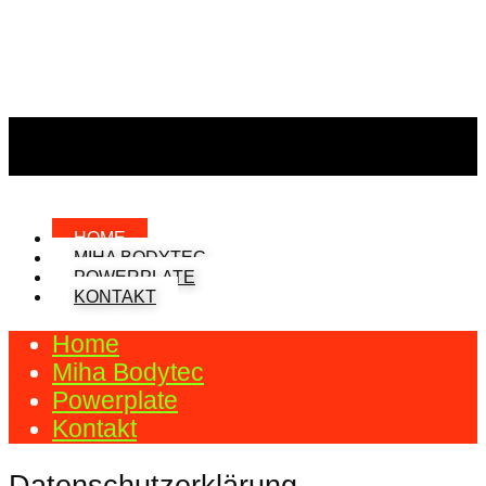
HOME
MIHA BODYTEC
POWERPLATE
KONTAKT
Home
Miha Bodytec
Powerplate
Kontakt
Datenschutzerklärung